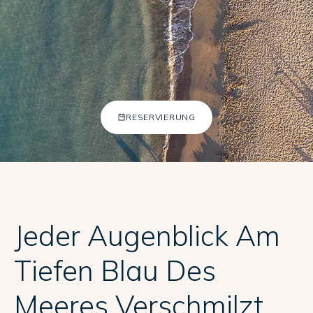
TR
EN
RU
+902422540805
[email protected]
RESERVIERUNG
Jeder Augenblick Am
Tiefen Blau Des
Meeres Verschmilzt