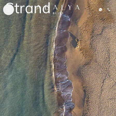
Strand
UNTERKUNFT
GASTRONOMIE
STRAND & POO
SPA & WELLNE
KONTAKT
ADALYA HOTELS
Adalya Bliss
Adalya Elite Lara
Adalya Ocean Deluxe
Adalya Art Side