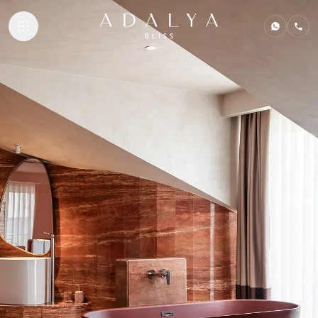
UNTERKUNFT
GASTRONOMIE
STRAND & POO
SPA & WELLNE
KONTAKT
ADALYA HOTELS
Adalya Bliss
Adalya Elite Lara
Adalya Ocean Deluxe
Adalya Art Side