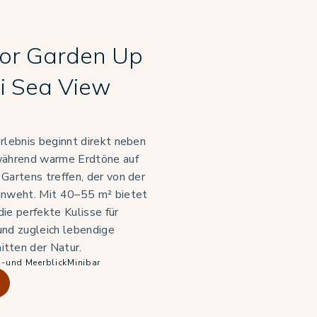
ior Garden Up
i Sea View
rlebnis beginnt direkt neben
während warme Erdtöne auf
Gartens treffen, der von der
inweht. Mit 40–55 m² bietet
ie perfekte Kulisse für
und zugleich lebendige
tten der Natur.
n-und Meerblick
Minibar