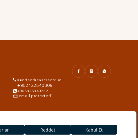
Kundendienstzentrum
+902422540805
+905326340232
[email protected]
weltpolitik