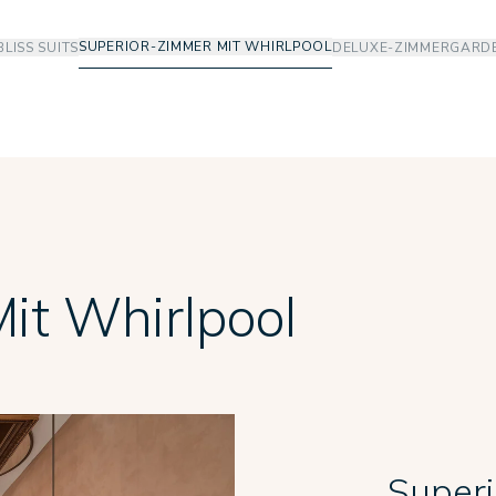
SUPERIOR-ZIMMER MIT WHIRLPOOL
BLISS SUITS
DELUXE-ZIMMER
GARDE
it Whirlpool
Superi