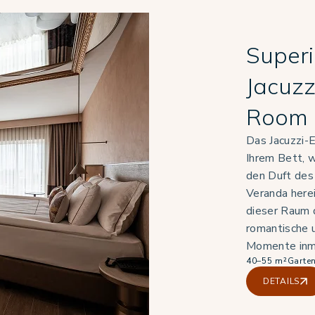
Super
Jacuzz
Room
Das Jacuzzi-E
Ihrem Bett, 
den Duft des 
Veranda here
dieser Raum d
romantische 
Momente inmi
40–55 m²
Garte
DETAILS