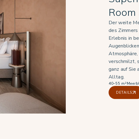
Room 
Der weite Me
des Zimmers u
Erlebnis in b
Augenblicken.
Atmosphäre, 
verschmilzt, 
ganz auf Sie 
Alltag.
40–55 m²
Meerb
DETAILS