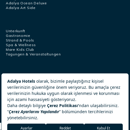
Adalya Ocean Deluxe
Adalya Art Side
Unterkunft
Gastronomie
Strand & Pools
Spa & Wellness
Mare Kids Club
Tagungen & Veranstaltungen
Kundendienstzentrum
+902422540807
+905326340232
[email protected]
© ADALYA Hotels 2026. All Rights Reserved.
Umweltpolitik
Cookie-Richtlinie