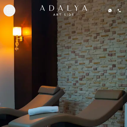
KONAKLAMA
GASTRONOMI
PLAJ & HAVUZL
SPA & WELLNE
MARE KIDS CLU
İLETIŞIM
ADALYA HOTELS
Adalya Bliss
Adalya Elite Lara
Adalya Ocean Deluxe