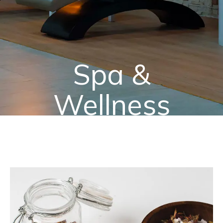
Adalya Art Side
EN
DE
RU
+902422540806
[email protected]
Spa &
Wellness