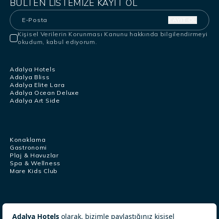
BÜLTEN LISTEMIZE KAYIT OL
KAYIT OL
Kişisel Verilerin Korunması Kanunu
hakkında bilgilendirmeyi
okudum, kabul ediyorum.
Adalya Hotels
Adalya Bliss
Adalya Elite Lara
Adalya Ocean Deluxe
Adalya Art Side
Konaklama
Gastronomi
Plaj & Havuzlar
Spa & Wellness
Mare Kids Club
Çağrı Merkezi
+902422540806