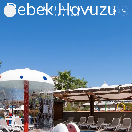
Bebek Havuzu
KONAKLAM
GASTRONO
PLAJ & HAV
SPA & WEL
MARE KIDS 
TOPLANTI 
SÜRDÜRÜLEB
İLETIŞIM
ADALYA HOTEL