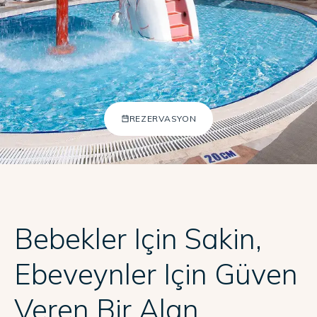
Adalya Bliss
Adalya Elite Lara
Adalya Ocean Del
Adalya Art Side
EN
DE
RU
+902422540804
REZERVASYON
[email protected]
Bebekler Için Sakin,
Ebeveynler Için Güven
Veren Bir Alan