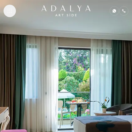
UNTERKUNFT
GASTRONOMIE
STRAND & POO
SPA & WELLNE
SAFARI KIDS CL
KONTAKT
ADALYA HOTELS
Adalya Bliss
Adalya Elite Lara
Adalya Ocean Deluxe