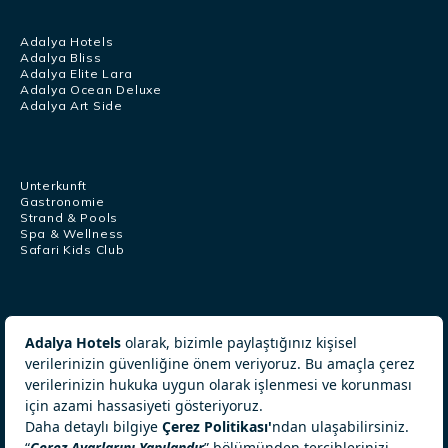
Adalya Hotels
Adalya Bliss
Adalya Elite Lara
Adalya Ocean Deluxe
Adalya Art Side
Unterkunft
Gastronomie
Strand & Pools
Spa & Wellness
Safari Kids Club
Kundendienstzentrum
+902422540806
+905326340232
[email protected]
© ADALYA Hotels 2026. All Rights Reserved.
Cookie-Richtlinie
Umweltpolitik