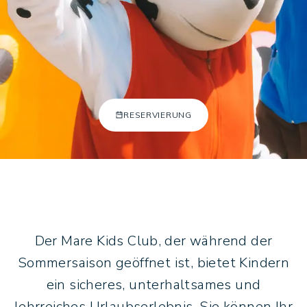
Adalya Art S
TR
EN
RU
+902422540
[email prot
RESERVIERUNG
Der Mare Kids Club, der während der
Sommersaison geöffnet ist, bietet Kindern
ein sicheres, unterhaltsames und
lehrreiches Urlaubserlebnis. Sie können Ihr