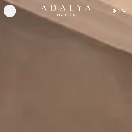
ПРОЖИВАНИЕ
КОНТАКТЫ
СПА И ВЕЛНЕС
ГАСТРОНОМИЯ
ADALYA HOTELS
Adalya Bliss
Adalya Elite Lara
Adalya Ocean Deluxe
Adalya Art Side
TR
EN
DE