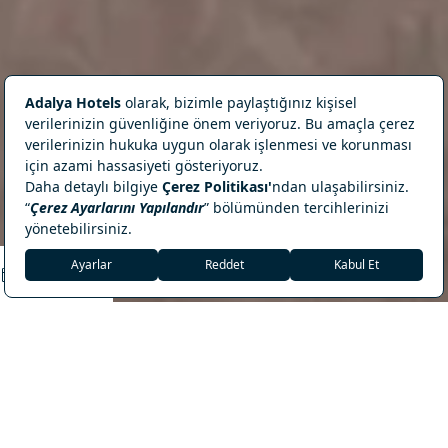
REZERVASYON
Морской Бриз