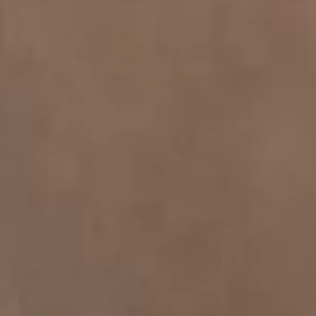
+902422540805
[email protected]