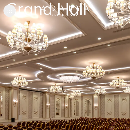
Grand Hall
ПРОЖИВАНИ
ГАСТРОНОМИ
ПЛЯЖИ И БА
СПА И ВЕЛНЕ
ДЕТСКИЙ КЛУ
ВСТРЕЧИ И 
SUSTAINABILI
КОНТАКТЫ
ADALYA HOTELS