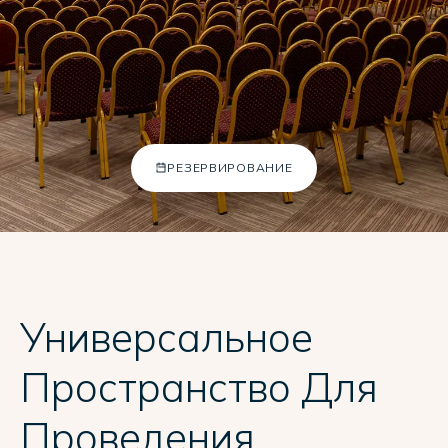
Adalya Bliss
Adalya Elite Lara
Adalya Ocean Deluxe
Adalya Art Side
TR
EN
DE
+902422540804
РЕЗЕРВИРОВАНИЕ
[email protected]
Универсальное
Пространство Для
Проведения