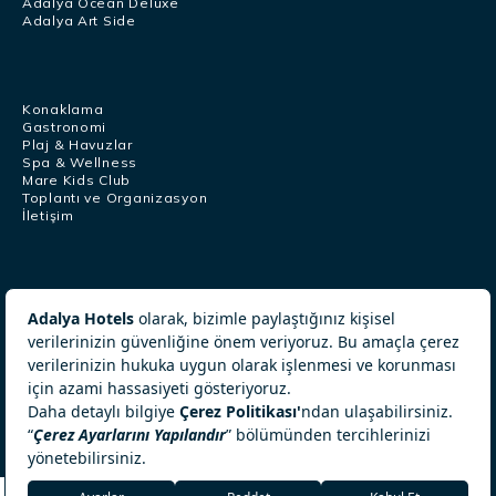
Adalya Ocean Deluxe
Adalya Art Side
Konaklama
Gastronomi
Plaj & Havuzlar
Spa & Wellness
Mare Kids Club
Toplantı ve Organizasyon
İletişim
Çağrı Merkezi
+902422540804
+905326340232
[email protected]
© ADALYA Hotels 2026. All Rights Reserved.
Şirket Politikası
Çerez Politikası