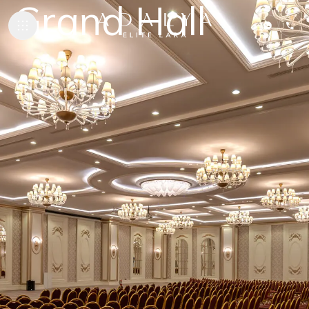
Grand Hall
KONAKLAM
GASTRONO
PLAJ & HAV
SPA & WEL
MARE KIDS 
TOPLANTI 
SÜRDÜRÜLEB
İLETIŞIM
ADALYA HOTEL