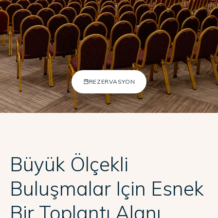
Adalya Bliss
Adalya Elite Lara
Adalya Ocean Del
Adalya Art Side
EN
DE
RU
+902422540804
REZERVASYON
[email protected]
Büyük Ölçekli
Buluşmalar Için Esnek
Bir Toplantı Alanı