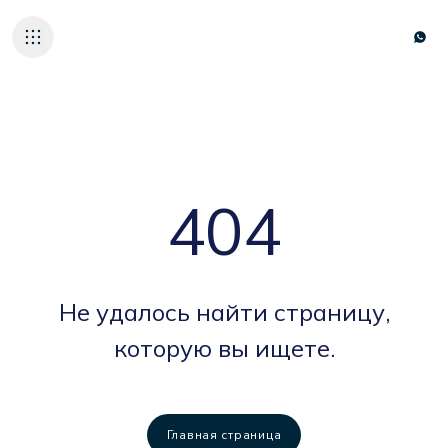
НАШИ ОТЕЛИ
404
ГАСТРОНОМИЯ
ADALYA ALL VIB
О НАС
УСТОЙЧИВОЕ Р
Не удалось найти страницу,
КАРЬЕРА
которую вы ищете.
КОНТАКТЫ
TR
EN
DE
Главная страница