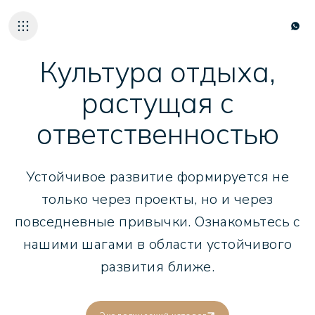
Культура отдыха,
растущая с
ответственностью
НАШИ ОТЕЛИ
ГАСТРОНОМИЯ
Устойчивое развитие формируется не
ADALYA ALL VIB
О НАС
только через проекты, но и через
УСТОЙЧИВОЕ Р
повседневные привычки. Ознакомьтесь с
КАРЬЕРА
нашими шагами в области устойчивого
КОНТАКТЫ
развития ближе.
TR
EN
DE