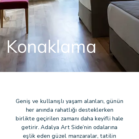
Adalya Art Side
EN
DE
RU
+902422540806
[email protected]
Konaklama
Geniş ve kullanışlı yaşam alanları, günün
her anında rahatlığı desteklerken
birlikte geçirilen zamanı daha keyifli hale
getirir. Adalya Art Side’nin odalarına
eşlik eden güzel manzaralar, tatilin